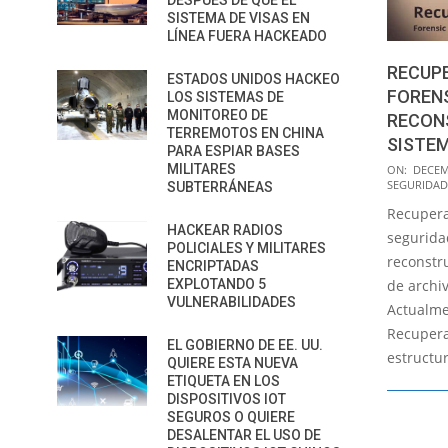
DESPUÉS DE QUE EL
SISTEMA DE VISAS EN
LÍNEA FUERA HACKEADO
RECUP
ESTADOS UNIDOS HACKEO
FORENS
LOS SISTEMAS DE
MONITOREO DE
RECON
TERREMOTOS EN CHINA
SISTEM
PARA ESPIAR BASES
2016-
MILITARES
ON:
DECEM
SEGURIDAD
SUBTERRÁNEAS
12-
Recupera
26
HACKEAR RADIOS
segurida
POLICIALES Y MILITARES
reconstru
ENCRIPTADAS
de archiv
EXPLOTANDO 5
VULNERABILIDADES
Actualme
RecuperaB
EL GOBIERNO DE EE. UU.
estructur
QUIERE ESTA NUEVA
ETIQUETA EN LOS
DISPOSITIVOS IOT
SEGUROS O QUIERE
DESALENTAR EL USO DE