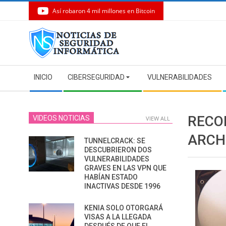
Así robaron 4 mil millones en Bitcoin
Skip
to
content
Secondary
INICIO
CIBERSEGURIDAD
VULNERABILIDADES
Navigation
Menu
RECO
VIDEOS NOTICIAS
VIEW ALL
ARCH
TUNNELCRACK: SE
DESCUBRIERON DOS
VULNERABILIDADES
GRAVES EN LAS VPN QUE
HABÍAN ESTADO
INACTIVAS DESDE 1996
KENIA SOLO OTORGARÁ
VISAS A LA LLEGADA