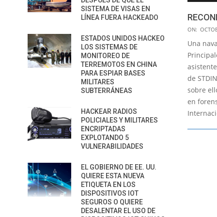
DESPUÉS DE QUE EL
SISTEMA DE VISAS EN
RECOND
LÍNEA FUERA HACKEADO
2018-
ON:
OCTOB
ESTADOS UNIDOS HACKEO
10-
Una nava
LOS SISTEMAS DE
26
Principal
MONITOREO DE
TERREMOTOS EN CHINA
asistente
PARA ESPIAR BASES
de STDIN
MILITARES
sobre ell
SUBTERRÁNEAS
en forens
HACKEAR RADIOS
Internac
POLICIALES Y MILITARES
ENCRIPTADAS
EXPLOTANDO 5
VULNERABILIDADES
EL GOBIERNO DE EE. UU.
QUIERE ESTA NUEVA
ETIQUETA EN LOS
DISPOSITIVOS IOT
SEGUROS O QUIERE
DESALENTAR EL USO DE