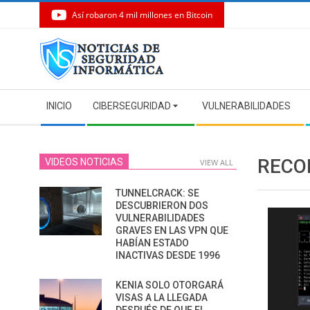
Así robaron 4 mil millones en Bitcoin
Skip
to
content
Secondary
INICIO
CIBERSEGURIDAD
VULNERABILIDADES
Navigation
Menu
RECO
VIDEOS NOTICIAS
VIEW ALL
TUNNELCRACK: SE
DESCUBRIERON DOS
VULNERABILIDADES
GRAVES EN LAS VPN QUE
HABÍAN ESTADO
INACTIVAS DESDE 1996
KENIA SOLO OTORGARÁ
VISAS A LA LLEGADA