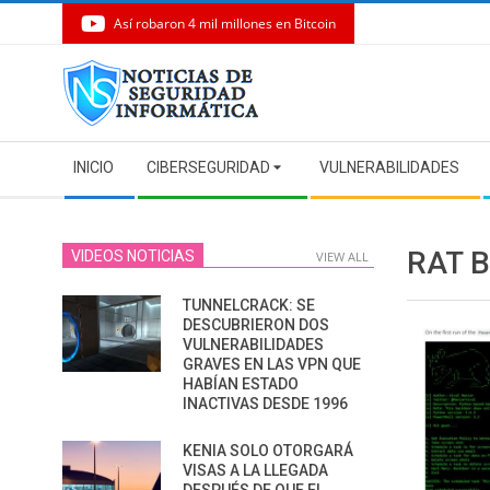
Así robaron 4 mil millones en Bitcoin
Skip
to
content
Secondary
INICIO
CIBERSEGURIDAD
VULNERABILIDADES
Navigation
Menu
RAT 
VIDEOS NOTICIAS
VIEW ALL
TUNNELCRACK: SE
DESCUBRIERON DOS
VULNERABILIDADES
GRAVES EN LAS VPN QUE
HABÍAN ESTADO
INACTIVAS DESDE 1996
KENIA SOLO OTORGARÁ
VISAS A LA LLEGADA