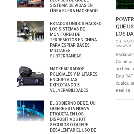
DESPUÉS DE QUE EL
SISTEMA DE VISAS EN
LÍNEA FUERA HACKEADO
POWER
ESTADOS UNIDOS HACKEO
QUE US
LOS SISTEMAS DE
LOS D
MONITOREO DE
TERREMOTOS EN CHINA
2018-
ON:
MARCH
PARA ESPIAR BASES
MALWARE -
03-
MILITARES
Backdoor
27
SUBTERRÁNEAS
Gmail par
archivo a
HACKEAR RADIOS
POLICIALES Y MILITARES
Esta RAT
ENCRIPTADAS
cualquie
EXPLOTANDO 5
Realiza
VULNERABILIDADES
EL GOBIERNO DE EE. UU.
QUIERE ESTA NUEVA
ETIQUETA EN LOS
DISPOSITIVOS IOT
SEGUROS O QUIERE
DESALENTAR EL USO DE