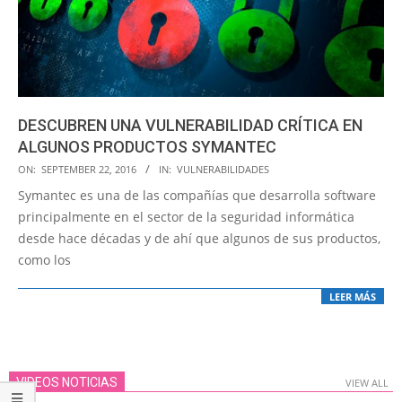
DESCUBREN UNA VULNERABILIDAD CRÍTICA EN
ALGUNOS PRODUCTOS SYMANTEC
2016-
ON:
SEPTEMBER 22, 2016
IN:
VULNERABILIDADES
09-
Symantec es una de las compañías que desarrolla software
22
principalmente en el sector de la seguridad informática
desde hace décadas y de ahí que algunos de sus productos,
como los
LEER MÁS
VIDEOS NOTICIAS
VIEW ALL