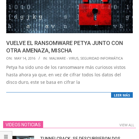
VUELVE EL RANSOMWARE PETYA JUNTO CON
OTRA AMENAZA, MISCHA
2016-
ON:
MAY 14, 2016
IN:
MALWARE - VIRUS
,
SEGURIDAD INFORMÁTICA
05-
Petya ha sido uno de los ransomware más curiosos vistos
14
hasta ahora ya que, en vez de cifrar todos los datos del
disco duro, este se basa en cifrar la
LEER MÁS
VIDEOS NOTICIAS
VIEW ALL
TUNNELCRACK: SE DESCUBRIERON DOS