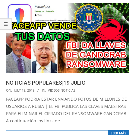
NOTICIAS POPULARES|19 JULIO
2019-
ON:
JULY 19, 2019
IN:
VIDEOS NOTICIAS
07-
FACEAPP PODRÍA ESTAR ENVIANDO FOTOS DE MILLONES DE
19
USUARIOS A RUSIA | EL FBI PUBLICA LAS CLAVES MAESTRAS
PARA ELIMINAR EL CIFRADO DEL RANSOMWARE GANDCRAB
A continuación los links de
LEER MÁS