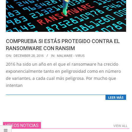
COMPRUEBA SI ESTÁS PROTEGIDO CONTRA EL
RANSOMWARE CON RANSIM
2016-
ON:
DECEMBER 28, 2016
IN:
MALWARE - VIRUS
12-
2016 ha sido un año en el que el ransomware ha crecido
28
exponencialmente tanto en peligrosidad como en número
de variantes, a cada cual más peligrosa. Por mucho que
intentan
LEER MÁS
VIDEOS NOTICIAS
VIEW ALL