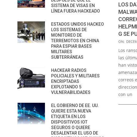
DESPUÉS DE QUE EL
LOS DA
SISTEMA DE VISAS EN
LÍNEA FUERA HACKEADO
MALWAR
CORRE
ESTADOS UNIDOS HACKEO
HELPM
LOS SISTEMAS DE
G SE P
MONITOREO DE
2015-
TERREMOTOS EN CHINA
ON:
DECEM
PARA ESPIAR BASES
12-
Los rans
MILITARES
03
SUBTERRÁNEAS
las últi
han vist
HACKEAR RADIOS
amenaza.
POLICIALES Y MILITARES
correos e
ENCRIPTADAS
direccio
EXPLOTANDO 5
VULNERABILIDADES
con un
EL GOBIERNO DE EE. UU.
QUIERE ESTA NUEVA
ETIQUETA EN LOS
DISPOSITIVOS IOT
SEGUROS O QUIERE
DESALENTAR EL USO DE