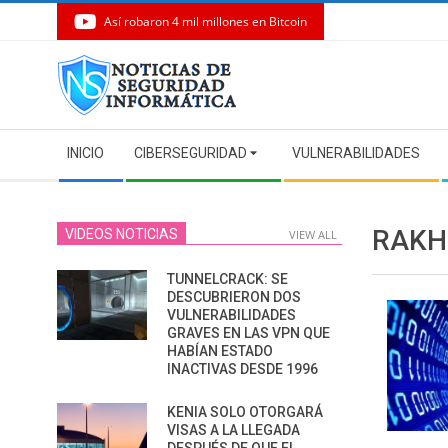
Así robaron 4 mil millones en Bitcoin
Skip
to
content
Secondary
INICIO
CIBERSEGURIDAD
VULNERABILIDADES
Navigation
Menu
RAKH
VIDEOS NOTICIAS
VIEW ALL
TUNNELCRACK: SE
DESCUBRIERON DOS
VULNERABILIDADES
GRAVES EN LAS VPN QUE
HABÍAN ESTADO
INACTIVAS DESDE 1996
KENIA SOLO OTORGARÁ
VISAS A LA LLEGADA