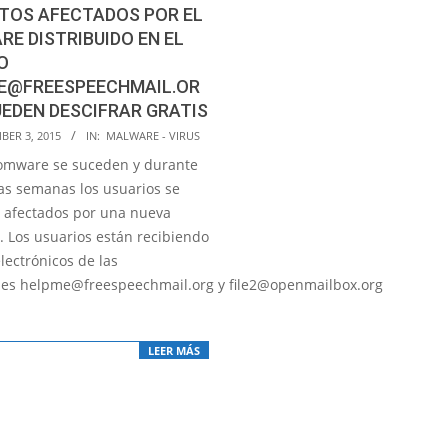
TOS AFECTADOS POR EL
E DISTRIBUIDO EN EL
O
E@FREESPEECHMAIL.OR
UEDEN DESCIFRAR GRATIS
BER 3, 2015
IN:
MALWARE - VIRUS
omware se suceden y durante
mas semanas los usuarios se
o afectados por una nueva
 Los usuarios están recibiendo
lectrónicos de las
nes helpme@freespeechmail.org y file2@openmailbox.org
LEER MÁS