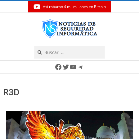
Así robaron 4 mil millones en Bitcoin
Skip
to
content
Search
Secondary
Facebook
Twitter
YouTube
Telegram
Navigation
Menu
R3D