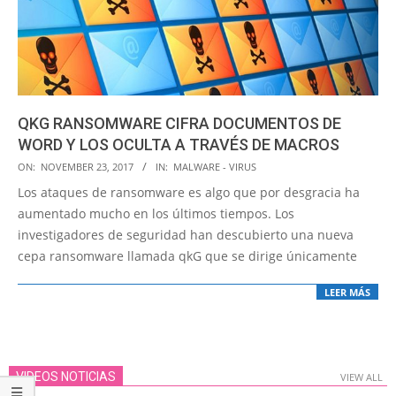
QKG RANSOMWARE CIFRA DOCUMENTOS DE
WORD Y LOS OCULTA A TRAVÉS DE MACROS
2017-
ON:
NOVEMBER 23, 2017
IN:
MALWARE - VIRUS
11-
Los ataques de ransomware es algo que por desgracia ha
23
aumentado mucho en los últimos tiempos. Los
investigadores de seguridad han descubierto una nueva
cepa ransomware llamada qkG que se dirige únicamente
LEER MÁS
VIDEOS NOTICIAS
VIEW ALL