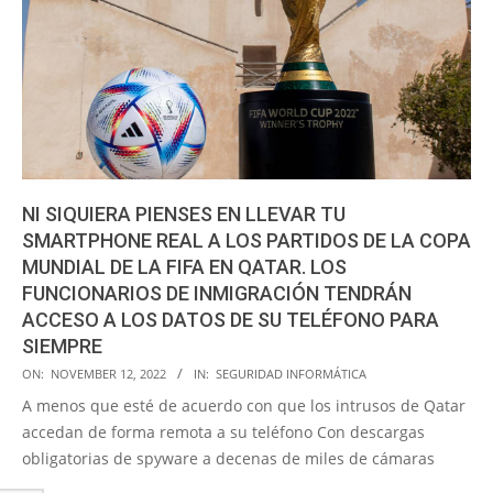
NI SIQUIERA PIENSES EN LLEVAR TU
SMARTPHONE REAL A LOS PARTIDOS DE LA COPA
MUNDIAL DE LA FIFA EN QATAR. LOS
FUNCIONARIOS DE INMIGRACIÓN TENDRÁN
ACCESO A LOS DATOS DE SU TELÉFONO PARA
SIEMPRE
2022-
ON:
NOVEMBER 12, 2022
IN:
SEGURIDAD INFORMÁTICA
11-
A menos que esté de acuerdo con que los intrusos de Qatar
12
accedan de forma remota a su teléfono Con descargas
obligatorias de spyware a decenas de miles de cámaras