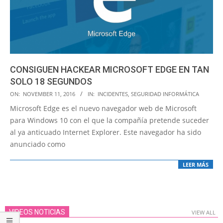
CONSIGUEN HACKEAR MICROSOFT EDGE EN TAN
SOLO 18 SEGUNDOS
2016-
ON:
NOVEMBER 11, 2016
IN:
INCIDENTES
,
SEGURIDAD INFORMÁTICA
11-
Microsoft Edge es el nuevo navegador web de Microsoft
11
para Windows 10 con el que la compañía pretende suceder
al ya anticuado Internet Explorer. Este navegador ha sido
anunciado como
LEER MÁS
VIDEOS NOTICIAS
VIEW ALL