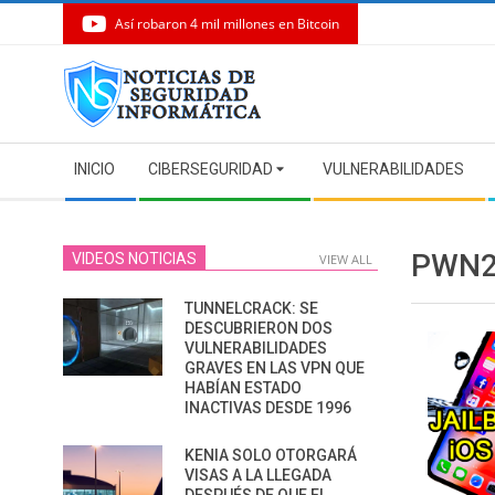
Así robaron 4 mil millones en Bitcoin
Skip
to
content
Secondary
INICIO
CIBERSEGURIDAD
VULNERABILIDADES
Navigation
Menu
PWN
VIDEOS NOTICIAS
VIEW ALL
TUNNELCRACK: SE
DESCUBRIERON DOS
VULNERABILIDADES
GRAVES EN LAS VPN QUE
HABÍAN ESTADO
INACTIVAS DESDE 1996
KENIA SOLO OTORGARÁ
VISAS A LA LLEGADA