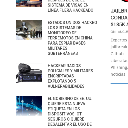
DESPUÉS DE QUE EL
SISTEMA DE VISAS EN
JAILBR
LÍNEA FUERA HACKEADO
CONDA
ESTADOS UNIDOS HACKEO
$185K 
LOS SISTEMAS DE
2019-
ON:
AUGUS
MONITOREO DE
08-
TERREMOTOS EN CHINA
Expertos
PARA ESPIAR BASES
22
Jailbreak
MILITARES
Github |
SUBTERRÁNEAS
ciberata
HACKEAR RADIOS
Phishing.
POLICIALES Y MILITARES
noticias. 
ENCRIPTADAS
EXPLOTANDO 5
VULNERABILIDADES
EL GOBIERNO DE EE. UU.
QUIERE ESTA NUEVA
ETIQUETA EN LOS
DISPOSITIVOS IOT
SEGUROS O QUIERE
DESALENTAR EL USO DE