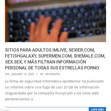
SITIOS PARA ADULTOS IMLIVE, SEXIER.COM,
FETISHGALAXY, SUPERMEN.COM, SHEMALE.COM,
SEX.SEX, Y MÁS FILTRAN INFORMACIÓN
PERSONAL DE TODAS SUS ESTRELLAS PORNO
2020-
ON:
JANUARY 15, 2020
IN:
INCIDENTES
01-
La firma de seguridad informática vpnMentor ha publicado
15
un informe sobre una fuga de casi 20 GB de información
resguardada por la compañía PussyCash y los sitios web
pertenecientes a
LEER MÁS