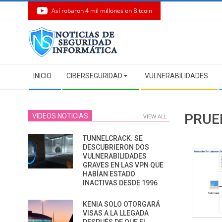
Así robaron 4 mil millones en Bitcoin
Skip
to
content
Secondary
INICIO
CIBERSEGURIDAD
VULNERABILIDADES
Navigation
Menu
PRUE
VIDEOS NOTICIAS
VIEW ALL
TUNNELCRACK: SE
DESCUBRIERON DOS
VULNERABILIDADES
GRAVES EN LAS VPN QUE
HABÍAN ESTADO
INACTIVAS DESDE 1996
KENIA SOLO OTORGARÁ
VISAS A LA LLEGADA