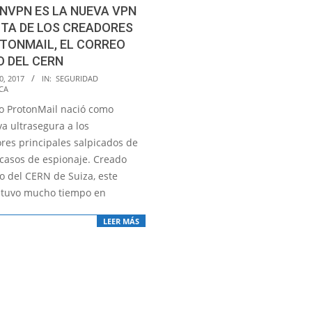
NVPN ES LA NUEVA VPN
TA DE LOS CREADORES
TONMAIL, EL CORREO
 DEL CERN
0, 2017
IN:
SEGURIDAD
CA
cio ProtonMail nació como
va ultrasegura a los
res principales salpicados de
casos de espionaje. Creado
o del CERN de Suiza, este
stuvo mucho tiempo en
LEER MÁS