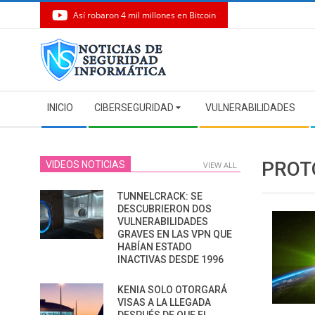
Así robaron 4 mil millones en Bitcoin
Skip
to
content
Secondary
INICIO
CIBERSEGURIDAD
VULNERABILIDADES
Navigation
Menu
PROT
VIDEOS NOTICIAS
VIEW ALL
TUNNELCRACK: SE
DESCUBRIERON DOS
VULNERABILIDADES
GRAVES EN LAS VPN QUE
HABÍAN ESTADO
INACTIVAS DESDE 1996
KENIA SOLO OTORGARÁ
VISAS A LA LLEGADA