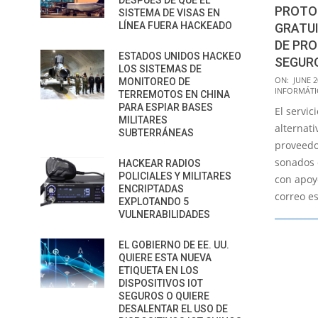
DESPUÉS DE QUE EL
PROTO
SISTEMA DE VISAS EN
LÍNEA FUERA HACKEADO
GRATUI
DE PRO
ESTADOS UNIDOS HACKEO
SEGURO
LOS SISTEMAS DE
2017-
ON:
JUNE 2
MONITOREO DE
INFORMÁTI
06-
TERREMOTOS EN CHINA
PARA ESPIAR BASES
El servi
20
MILITARES
alternati
SUBTERRÁNEAS
proveedo
sonados 
HACKEAR RADIOS
POLICIALES Y MILITARES
con apoy
ENCRIPTADAS
correo e
EXPLOTANDO 5
VULNERABILIDADES
EL GOBIERNO DE EE. UU.
QUIERE ESTA NUEVA
ETIQUETA EN LOS
DISPOSITIVOS IOT
SEGUROS O QUIERE
DESALENTAR EL USO DE