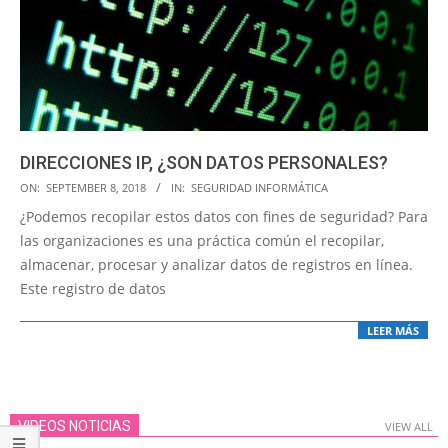
DIRECCIONES IP, ¿SON DATOS PERSONALES?
2018-
ON:
SEPTEMBER 8, 2018
IN:
SEGURIDAD INFORMÁTICA
09-
¿Podemos recopilar estos datos con fines de seguridad? Para
08
las organizaciones es una práctica común el recopilar,
almacenar, procesar y analizar datos de registros en línea.
Este registro de datos
LEER MÁS
VIDEOS NOTICIAS
VIEW ALL