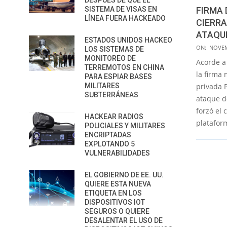
DESPUÉS DE QUE EL
FIRMA 
SISTEMA DE VISAS EN
LÍNEA FUERA HACKEADO
CIERR
ATAQU
ESTADOS UNIDOS HACKEO
2019-
ON:
NOVEM
LOS SISTEMAS DE
11-
MONITOREO DE
Acorde a 
TERREMOTOS EN CHINA
28
la firma
PARA ESPIAR BASES
privada 
MILITARES
SUBTERRÁNEAS
ataque 
forzó el 
HACKEAR RADIOS
platafor
POLICIALES Y MILITARES
ENCRIPTADAS
EXPLOTANDO 5
VULNERABILIDADES
EL GOBIERNO DE EE. UU.
QUIERE ESTA NUEVA
ETIQUETA EN LOS
DISPOSITIVOS IOT
SEGUROS O QUIERE
DESALENTAR EL USO DE