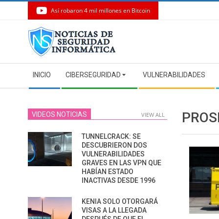
Así robaron 4 mil millones en Bitcoin
Skip
to
content
Secondary
INICIO
CIBERSEGURIDAD
VULNERABILIDADES
Navigation
Menu
PROS
VIDEOS NOTICIAS
VIEW ALL
TUNNELCRACK: SE
DESCUBRIERON DOS
VULNERABILIDADES
GRAVES EN LAS VPN QUE
HABÍAN ESTADO
INACTIVAS DESDE 1996
KENIA SOLO OTORGARÁ
VISAS A LA LLEGADA