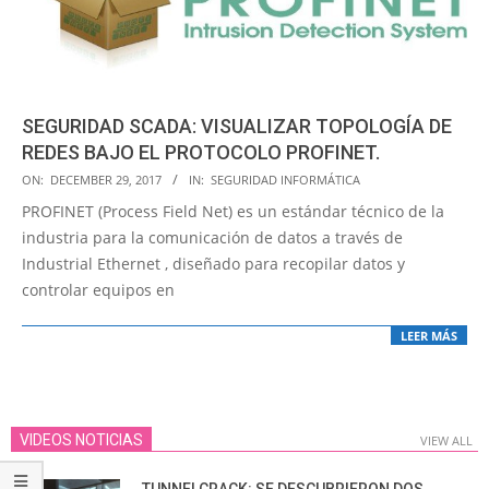
SEGURIDAD SCADA: VISUALIZAR TOPOLOGÍA DE
REDES BAJO EL PROTOCOLO PROFINET.
2017-
ON:
DECEMBER 29, 2017
IN:
SEGURIDAD INFORMÁTICA
12-
PROFINET (Process Field Net) es un estándar técnico de la
29
industria para la comunicación de datos a través de
Industrial Ethernet , diseñado para recopilar datos y
controlar equipos en
LEER MÁS
VIDEOS NOTICIAS
VIEW ALL
TUNNELCRACK: SE DESCUBRIERON DOS