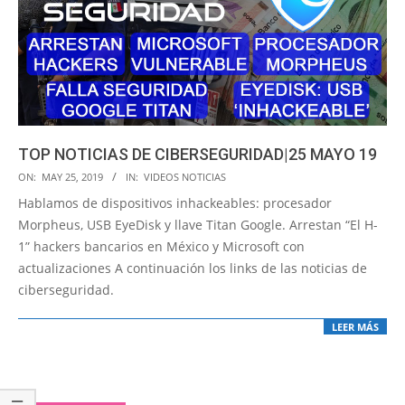
TOP NOTICIAS DE CIBERSEGURIDAD|25 MAYO 19
2019-
ON:
MAY 25, 2019
IN:
VIDEOS NOTICIAS
05-
Hablamos de dispositivos inhackeables: procesador
25
Morpheus, USB EyeDisk y llave Titan Google. Arrestan “El H-
1” hackers bancarios en México y Microsoft con
actualizaciones A continuación los links de las noticias de
ciberseguridad.
LEER MÁS