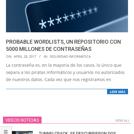
PROBABLE WORDLISTS, UN REPOSITORIO CON
5000 MILLONES DE CONTRASEÑAS
2017-
ON:
APRIL 28, 2017
IN:
SEGURIDAD INFORMÁTICA
04-
La contraseña es, en la mayoría de los casos, lo único que
28
separa a los piratas informáticos y usuarios no autorizados
de nuestros datos. Cada vez que nos registramos en
LEER MÁS
VIDEOS NOTICIAS
VIEW ALL
TUNNELCRACK: SE DESCUBRIERON DOS