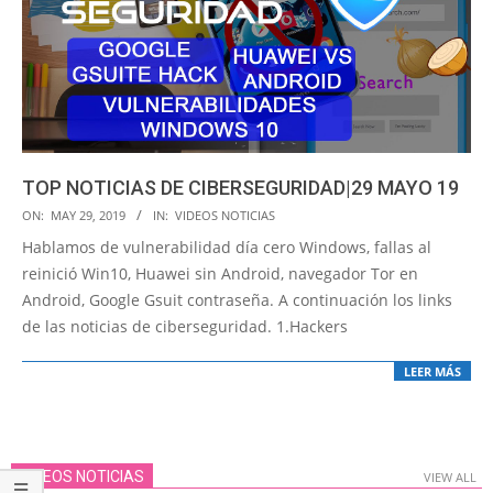
TOP NOTICIAS DE CIBERSEGURIDAD|29 MAYO 19
2019-
ON:
MAY 29, 2019
IN:
VIDEOS NOTICIAS
05-
Hablamos de vulnerabilidad día cero Windows, fallas al
29
reinició Win10, Huawei sin Android, navegador Tor en
Android, Google Gsuit contraseña. A continuación los links
de las noticias de ciberseguridad. 1.Hackers
LEER MÁS
VIDEOS NOTICIAS
VIEW ALL