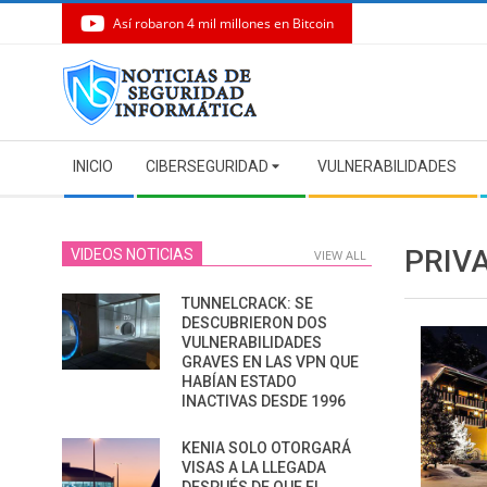
Así robaron 4 mil millones en Bitcoin
Skip
to
content
Secondary
INICIO
CIBERSEGURIDAD
VULNERABILIDADES
Navigation
Menu
PRIV
VIDEOS NOTICIAS
VIEW ALL
TUNNELCRACK: SE
DESCUBRIERON DOS
VULNERABILIDADES
GRAVES EN LAS VPN QUE
HABÍAN ESTADO
INACTIVAS DESDE 1996
KENIA SOLO OTORGARÁ
VISAS A LA LLEGADA