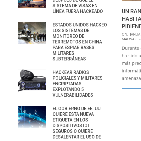
DESPUÉS DE QUE EL
SISTEMA DE VISAS EN
UN RA
LÍNEA FUERA HACKEADO
HABITA
ESTADOS UNIDOS HACKEO
PIDIEN
LOS SISTEMAS DE
2017-
ON:
JANUAR
MONITOREO DE
MALWARE -
01-
TERREMOTOS EN CHINA
PARA ESPIAR BASES
Durante 
30
MILITARES
ha sido 
SUBTERRÁNEAS
más preo
informáti
HACKEAR RADIOS
amenaza 
POLICIALES Y MILITARES
ENCRIPTADAS
EXPLOTANDO 5
VULNERABILIDADES
EL GOBIERNO DE EE. UU.
QUIERE ESTA NUEVA
ETIQUETA EN LOS
DISPOSITIVOS IOT
SEGUROS O QUIERE
DESALENTAR EL USO DE