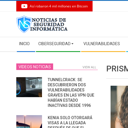
Así robaron 4 mil millones en Bitcoin
Skip
to
content
Secondary
INICIO
CIBERSEGURIDAD
VULNERABILIDADES
Navigation
Menu
PRIS
VIDEOS NOTICIAS
VIEW ALL
TUNNELCRACK: SE
DESCUBRIERON DOS
VULNERABILIDADES
GRAVES EN LAS VPN QUE
HABÍAN ESTADO
INACTIVAS DESDE 1996
KENIA SOLO OTORGARÁ
VISAS A LA LLEGADA