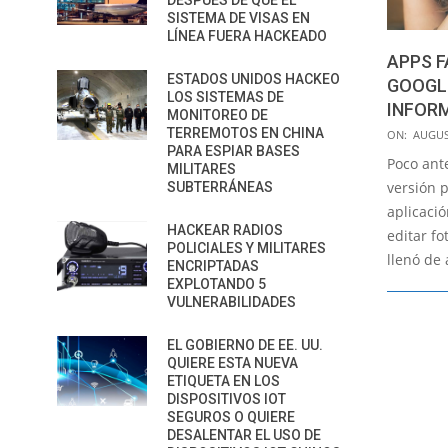
DESPUÉS DE QUE EL
SISTEMA DE VISAS EN
LÍNEA FUERA HACKEADO
APPS F
ESTADOS UNIDOS HACKEO
GOOGL
LOS SISTEMAS DE
INFOR
MONITOREO DE
2016-
TERREMOTOS EN CHINA
ON:
AUGUS
PARA ESPIAR BASES
08-
Poco ant
MILITARES
04
versión 
SUBTERRÁNEAS
aplicaci
HACKEAR RADIOS
editar fo
POLICIALES Y MILITARES
llenó de
ENCRIPTADAS
EXPLOTANDO 5
VULNERABILIDADES
EL GOBIERNO DE EE. UU.
QUIERE ESTA NUEVA
ETIQUETA EN LOS
DISPOSITIVOS IOT
SEGUROS O QUIERE
DESALENTAR EL USO DE