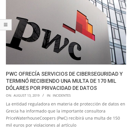
PWC OFRECÍA SERVICIOS DE CIBERSEGURIDAD Y
TERMINÓ RECIBIENDO UNA MULTA DE 170 MIL
DÓLARES POR PRIVACIDAD DE DATOS
2019-
ON:
AUGUST 13, 2019
IN:
INCIDENTES
08-
La entidad reguladora en materia de protección de datos en
13
Grecia ha informado que la importante consultora
PriceWaterhouseCoopers (PwC) recibirá una multa de 150
mil euros por violaciones al artículo