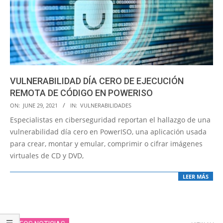
VULNERABILIDAD DÍA CERO DE EJECUCIÓN
REMOTA DE CÓDIGO EN POWERISO
2021-
ON:
JUNE 29, 2021
IN:
VULNERABILIDADES
06-
Especialistas en ciberseguridad reportan el hallazgo de una
29
vulnerabilidad día cero en PowerISO, una aplicación usada
para crear, montar y emular, comprimir o cifrar imágenes
virtuales de CD y DVD,
LEER MÁS