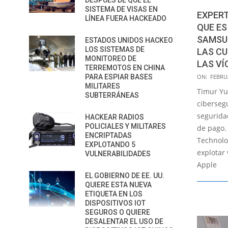
DESPUÉS DE QUE EL
SISTEMA DE VISAS EN
EXPERT
LÍNEA FUERA HACKEADO
QUE ES
SAMSU
ESTADOS UNIDOS HACKEO
LOS SISTEMAS DE
LAS CU
MONITOREO DE
LAS VÍ
TERREMOTOS EN CHINA
2022-
PARA ESPIAR BASES
ON:
FEBRUA
MILITARES
02-
Timur Yu
SUBTERRÁNEAS
03
ciberseg
segurida
HACKEAR RADIOS
POLICIALES Y MILITARES
de pago.
ENCRIPTADAS
Technolo
EXPLOTANDO 5
explotar
VULNERABILIDADES
Apple
EL GOBIERNO DE EE. UU.
QUIERE ESTA NUEVA
ETIQUETA EN LOS
DISPOSITIVOS IOT
SEGUROS O QUIERE
DESALENTAR EL USO DE