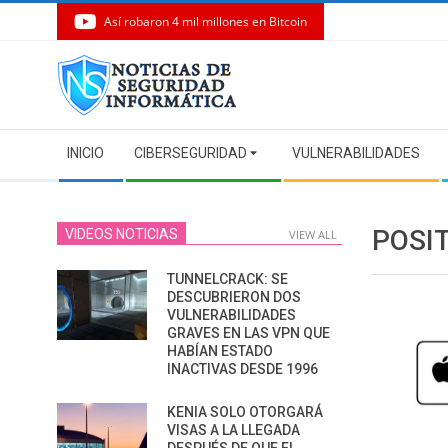
Así robaron 4 mil millones en Bitcoin
Skip
to
content
Secondary
INICIO
CIBERSEGURIDAD
VULNERABILIDADES
Navigation
Menu
POSI
VIDEOS NOTICIAS
VIEW ALL
TUNNELCRACK: SE
DESCUBRIERON DOS
VULNERABILIDADES
GRAVES EN LAS VPN QUE
HABÍAN ESTADO
INACTIVAS DESDE 1996
KENIA SOLO OTORGARÁ
VISAS A LA LLEGADA