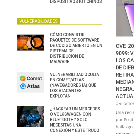
DISPOSITIVOS IOT CHINOS
VULNERABILIDADES
CÓMO CONVIRTIR
PAQUETES DE SOFTWARE
CVE-20
DE CÓDIGO ABIERTO EN UN
SISTEMA DE
9099: 
DISTRIBUCIÓN DE
LOS C
MALWARE
DE DIE
RETIRA
VULNERABILIDAD OCULTA
EN COMET/ATLAS
MEDIAN
(NAVEGADORES IA) QUE
NEGRA.
LOS ATACANTES
ACTUAL
EXPLOTAN
2021-
ON:
OCTOB
¿HACKEAR UN MERCEDES
10-
Una reci
O VOLKSWAGEN CON
27
por Posit
BLUETOOTH? SOLO
NECESITAS UNA
hallazgo
CONEXIÓN Y ESTE TRUCO
cajeros 