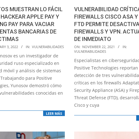
OS MUESTRAN LO FÁCIL
VULNERABILIDAD CRÍTIC
 HACKEAR APPLE PAY Y
FIREWALLS CISCO ASA Y
NG PAY PARA VACIAR
FTD PERMITE DESACTIV
ENTAS BANCARIAS DE
FIREWALLS Y VPN. ACTU
CTIMAS
DE INMEDIATO
2021-
RY 3, 2022
IN:
VULNERABILIDADES
ON:
NOVEMBER 22, 2021
IN:
VULNERABILIDADES
11-
nosov es un investigador de
Especialistas en cibersegurida
22
uridad ruso especializado en
Positive Technologies reportan 
d móvil y análisis de sistemas
detección de tres vulnerabilid
 Trabajando para Positive
críticas en los firewalls Adaptat
gies, Yunosov demostró cómo
Security Appliance (ASA) y Fir
 vulnerabilidades conocidas en
Threat Defense (FTD), desarrol
Cisco y cuya
LEER MÁS