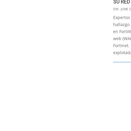
SU RED
2021-
ON:
JUNE 2
06-
Expertos
25
hallazgo 
en FortiW
web (WAF
Fortinet.
explotad