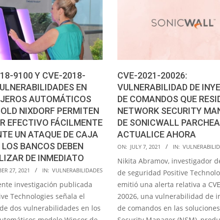
18-9100 Y CVE-2018-
CVE-2021-20026:
VULNERABILIDADES EN
VULNERABILIDAD DE INY
AJEROS AUTOMÁTICOS
DE COMANDOS QUE RESI
BOLD NIXDORF PERMITEN
NETWORK SECURITY MA
R EFECTIVO FÁCILMENTE
DE SONICWALL PARCHEA
TE UN ATAQUE DE CAJA
ACTUALICE AHORA
 LOS BANCOS DEBEN
2021-
ON:
JULY 7, 2021
IN:
VULNERABILI
IZAR DE INMEDIATO
07-
Nikita Abramov, investigador de
07
ER 27, 2021
IN:
VULNERABILIDADES
de seguridad Positive Technolo
ente investigación publicada
emitió una alerta relativa a CV
ive Technologies señala el
20026, una vulnerabilidad de i
 de dos vulnerabilidades en los
de comandos en las solucione
automáticos modelo Wincor de
Security Manager (NSM), produ