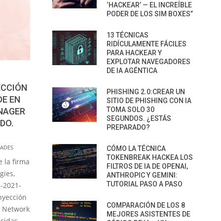
‘HACKEAR’ — EL INCREÍBLE
PODER DE LOS SIM BOXES”
13 TÉCNICAS
RIDÍCULAMENTE FÁCILES
PARA HACKEAR Y
EXPLOTAR NAVEGADORES
DE IA AGÉNTICA
ECCIÓN
PHISHING 2.0:CREAR UN
DE EN
SITIO DE PHISHING CON IA
TOMA SOLO 30
NAGER
SEGUNDOS. ¿ESTÁS
DO.
PREPARADO?
DADES
CÓMO LA TÉCNICA
TOKENBREAK HACKEA LOS
 la firma
FILTROS DE IA DE OPENAI,
gies,
ANTHROPIC Y GEMINI:
TUTORIAL PASO A PASO
E-2021-
nyección
COMPARACIÓN DE LOS 8
s Network
MEJORES ASISTENTES DE
cidas