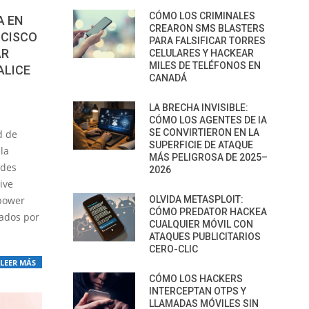
CÓMO LOS CRIMINALES
A EN
CREARON SMS BLASTERS
 CISCO
PARA FALSIFICAR TORRES
AR
CELULARES Y HACKEAR
MILES DE TELÉFONOS EN
ALICE
CANADÁ
LA BRECHA INVISIBLE:
CÓMO LOS AGENTES DE IA
SE CONVIRTIERON EN LA
d de
SUPERFICIE DE ATAQUE
la
MÁS PELIGROSA DE 2025–
ades
2026
ive
OLVIDA METASPLOIT:
epower
CÓMO PREDATOR HACKEA
lados por
CUALQUIER MÓVIL CON
ATAQUES PUBLICITARIOS
CERO-CLIC
LEER MÁS
CÓMO LOS HACKERS
INTERCEPTAN OTPS Y
LLAMADAS MÓVILES SIN