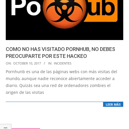
COMO NO HAS VISITADO PORNHUB, NO DEBES
PREOCUPARTE POR ESTE HACKEO
2017-
ON:
OCTOBER 10, 2017
IN:
INCIDENTES
10-
Pornhunb es una de las páginas webs con más visitas del
10
mundo, aunque nadie reconoce abiertamente acceder a
diario. Quizás sea una red de ordenadores zombies el
origen de las visitas
LEER MÁS