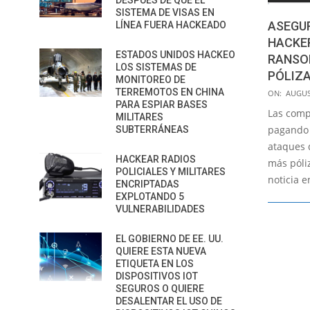
DESPUÉS DE QUE EL
SISTEMA DE VISAS EN
ASEGU
LÍNEA FUERA HACKEADO
HACKE
ESTADOS UNIDOS HACKEO
RANSO
LOS SISTEMAS DE
PÓLIZ
MONITOREO DE
2019-
TERREMOTOS EN CHINA
ON:
AUGUS
PARA ESPIAR BASES
08-
Las comp
MILITARES
31
pagando 
SUBTERRÁNEAS
ataques 
HACKEAR RADIOS
más póliz
POLICIALES Y MILITARES
noticia en
ENCRIPTADAS
EXPLOTANDO 5
VULNERABILIDADES
EL GOBIERNO DE EE. UU.
QUIERE ESTA NUEVA
ETIQUETA EN LOS
DISPOSITIVOS IOT
SEGUROS O QUIERE
DESALENTAR EL USO DE