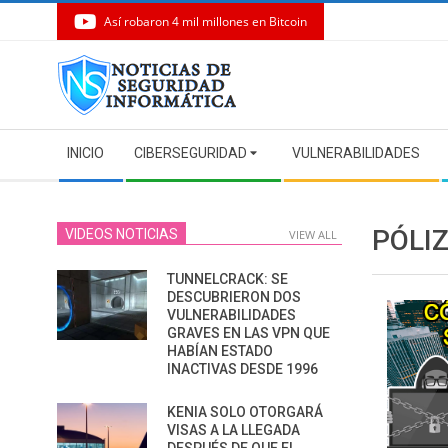
Así robaron 4 mil millones en Bitcoin
Skip
to
content
Secondary
INICIO
CIBERSEGURIDAD
VULNERABILIDADES
Navigation
Menu
PÓLI
VIDEOS NOTICIAS
VIEW ALL
TUNNELCRACK: SE
DESCUBRIERON DOS
VULNERABILIDADES
GRAVES EN LAS VPN QUE
HABÍAN ESTADO
INACTIVAS DESDE 1996
KENIA SOLO OTORGARÁ
VISAS A LA LLEGADA