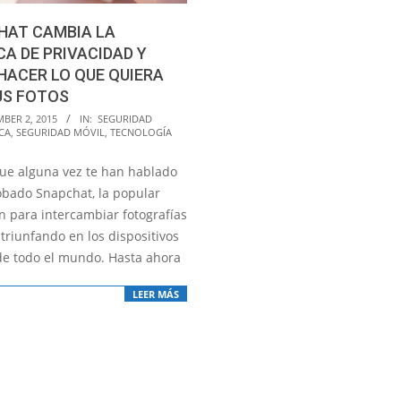
HAT CAMBIA LA
CA DE PRIVACIDAD Y
HACER LO QUE QUIERA
US FOTOS
BER 2, 2015
IN:
SEGURIDAD
CA
,
SEGURIDAD MÓVIL
,
TECNOLOGÍA
ue alguna vez te han hablado
obado Snapchat, la popular
n para intercambiar fotografías
triunfando en los dispositivos
de todo el mundo. Hasta ahora
LEER MÁS