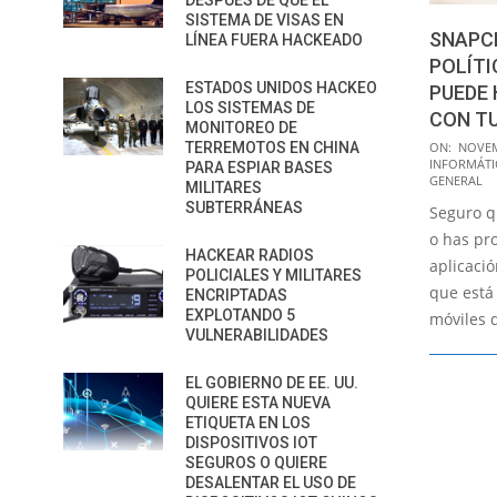
DESPUÉS DE QUE EL
SISTEMA DE VISAS EN
SNAPC
LÍNEA FUERA HACKEADO
POLÍTI
ESTADOS UNIDOS HACKEO
PUEDE 
LOS SISTEMAS DE
CON T
MONITOREO DE
2015-
ON:
NOVEM
TERREMOTOS EN CHINA
INFORMÁTI
PARA ESPIAR BASES
11-
GENERAL
MILITARES
02
SUBTERRÁNEAS
Seguro q
o has pr
HACKEAR RADIOS
aplicació
POLICIALES Y MILITARES
que está 
ENCRIPTADAS
EXPLOTANDO 5
móviles 
VULNERABILIDADES
EL GOBIERNO DE EE. UU.
QUIERE ESTA NUEVA
ETIQUETA EN LOS
DISPOSITIVOS IOT
SEGUROS O QUIERE
DESALENTAR EL USO DE