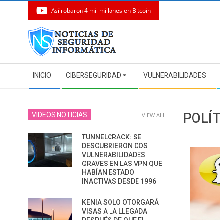
Así robaron 4 mil millones en Bitcoin
Skip
to
content
Secondary
INICIO
CIBERSEGURIDAD
VULNERABILIDADES
Navigation
Menu
POLÍ
VIDEOS NOTICIAS
VIEW ALL
TUNNELCRACK: SE
DESCUBRIERON DOS
VULNERABILIDADES
GRAVES EN LAS VPN QUE
HABÍAN ESTADO
INACTIVAS DESDE 1996
KENIA SOLO OTORGARÁ
VISAS A LA LLEGADA