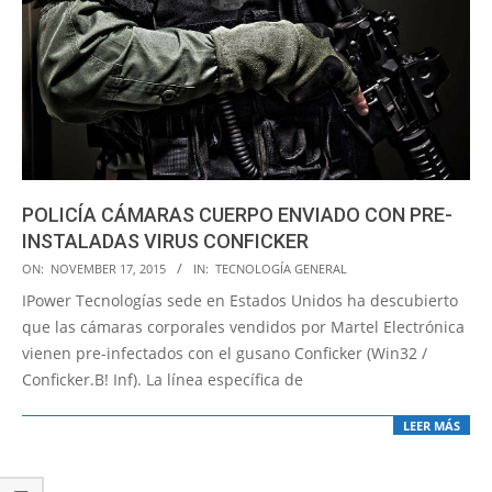
POLICÍA CÁMARAS CUERPO ENVIADO CON PRE-
INSTALADAS VIRUS CONFICKER
2015-
ON:
NOVEMBER 17, 2015
IN:
TECNOLOGÍA GENERAL
11-
IPower Tecnologías sede en Estados Unidos ha descubierto
17
que las cámaras corporales vendidos por Martel Electrónica
vienen pre-infectados con el gusano Conficker (Win32 /
Conficker.B! Inf). La línea específica de
LEER MÁS