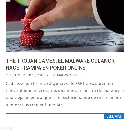
THE TROJAN GAMES: EL MALWARE ODLANOR
HACE TRAMPA EN PÓKER ONLINE
2015-
ON:
SEPTEMBER 18, 2015
IN:
MALWARE - VIRUS
09-
Cada vez que los investigadores de ESET descubren un
18
nuevo ataque interesante, una nueva muestra de malware o
una vieja amenaza que esté evolucionando de una manera
interesante, compartimos las
LEER MÁS