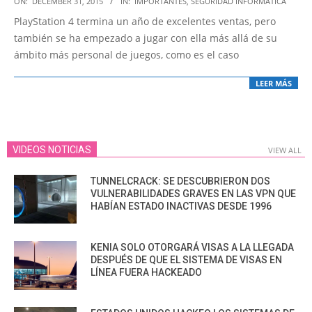
ON:
DECEMBER 31, 2015
IN:
IMPORTANTES
,
SEGURIDAD INFORMÁTICA
12-
PlayStation 4 termina un año de excelentes ventas, pero
31
también se ha empezado a jugar con ella más allá de su
ámbito más personal de juegos, como es el caso
LEER MÁS
VIDEOS NOTICIAS
VIEW ALL
TUNNELCRACK: SE DESCUBRIERON DOS
VULNERABILIDADES GRAVES EN LAS VPN QUE
HABÍAN ESTADO INACTIVAS DESDE 1996
KENIA SOLO OTORGARÁ VISAS A LA LLEGADA
DESPUÉS DE QUE EL SISTEMA DE VISAS EN
LÍNEA FUERA HACKEADO