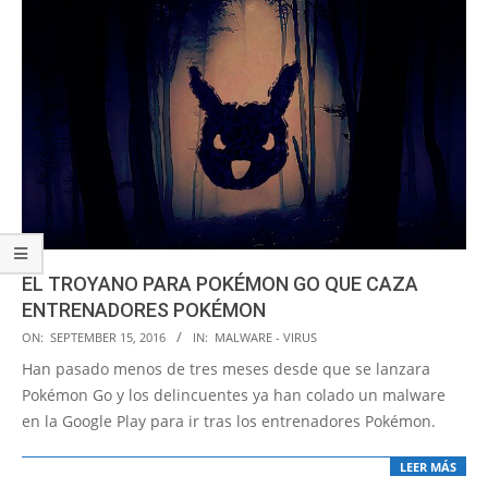
EL TROYANO PARA POKÉMON GO QUE CAZA
ENTRENADORES POKÉMON
2016-
ON:
SEPTEMBER 15, 2016
IN:
MALWARE - VIRUS
09-
Han pasado menos de tres meses desde que se lanzara
15
Pokémon Go y los delincuentes ya han colado un malware
en la Google Play para ir tras los entrenadores Pokémon.
LEER MÁS