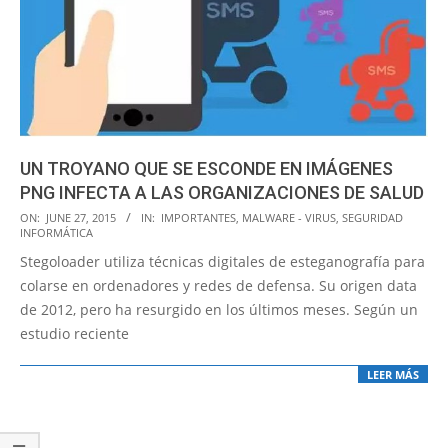
UN TROYANO QUE SE ESCONDE EN IMÁGENES
PNG INFECTA A LAS ORGANIZACIONES DE SALUD
2015-
ON:
JUNE 27, 2015
IN:
IMPORTANTES
,
MALWARE - VIRUS
,
SEGURIDAD
INFORMÁTICA
06-
Stegoloader utiliza técnicas digitales de esteganografía para
27
colarse en ordenadores y redes de defensa. Su origen data
de 2012, pero ha resurgido en los últimos meses. Según un
estudio reciente
LEER MÁS