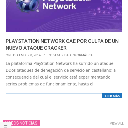
PLAYSTATION NETWORK CAE POR CULPA DE UN
NUEVO ATAQUE CRACKER
2014-
ON:
DECEMBER 8, 2014
IN:
SEGURIDAD INFORMÁTICA
12-
La plataforma PlayStation Network ha sufrido un ataque
08
DDos (ataques de denegación de servicio en castellano) a
consecuencia del cual el servicio está experimentando
serios problemas de funcionamiento, hasta el
LEER MÁS
VIDEOS NOTICIAS
VIEW ALL