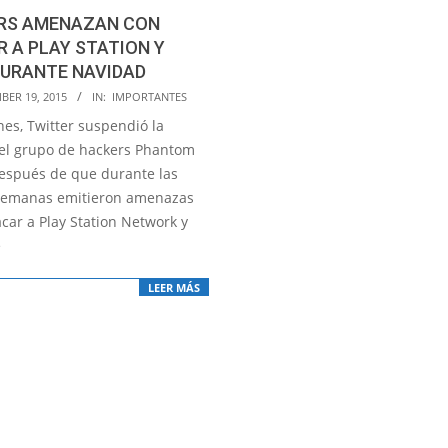
RS AMENAZAN CON
 A PLAY STATION Y
DURANTE NAVIDAD
BER 19, 2015
IN:
IMPORTANTES
nes, Twitter suspendió la
el grupo de hackers Phantom
espués de que durante las
semanas emitieron amenazas
car a Play Station Network y
e
LEER MÁS