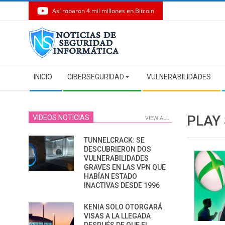
Así robaron 4 mil millones en Bitcoin
Skip
to
content
Secondary
INICIO
CIBERSEGURIDAD
VULNERABILIDADES
Navigation
Menu
PLAY
VIDEOS NOTICIAS
VIEW ALL
TUNNELCRACK: SE
DESCUBRIERON DOS
VULNERABILIDADES
GRAVES EN LAS VPN QUE
HABÍAN ESTADO
INACTIVAS DESDE 1996
KENIA SOLO OTORGARÁ
VISAS A LA LLEGADA