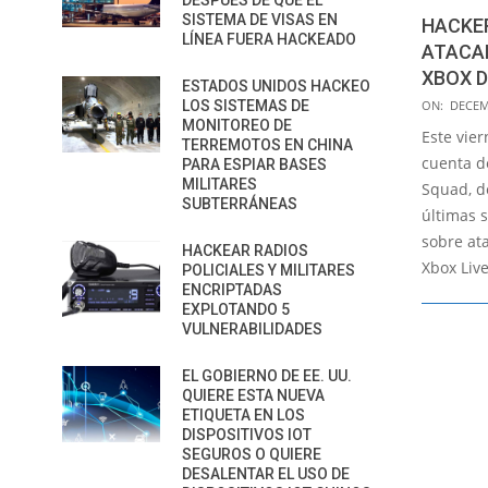
DESPUÉS DE QUE EL
SISTEMA DE VISAS EN
HACKE
LÍNEA FUERA HACKEADO
ATACAR
XBOX 
ESTADOS UNIDOS HACKEO
2015-
LOS SISTEMAS DE
ON:
DECEM
MONITOREO DE
12-
Este vier
TERREMOTOS EN CHINA
19
cuenta d
PARA ESPIAR BASES
MILITARES
Squad, d
SUBTERRÁNEAS
últimas 
sobre ata
HACKEAR RADIOS
Xbox Liv
POLICIALES Y MILITARES
ENCRIPTADAS
EXPLOTANDO 5
VULNERABILIDADES
EL GOBIERNO DE EE. UU.
QUIERE ESTA NUEVA
ETIQUETA EN LOS
DISPOSITIVOS IOT
SEGUROS O QUIERE
DESALENTAR EL USO DE