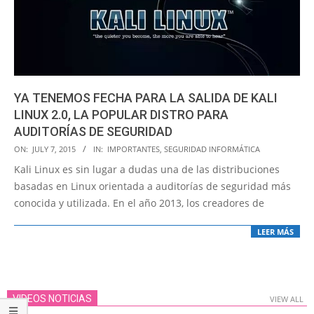
YA TENEMOS FECHA PARA LA SALIDA DE KALI
LINUX 2.0, LA POPULAR DISTRO PARA
AUDITORÍAS DE SEGURIDAD
2015-
ON:
JULY 7, 2015
IN:
IMPORTANTES
,
SEGURIDAD INFORMÁTICA
07-
Kali Linux es sin lugar a dudas una de las distribuciones
07
basadas en Linux orientada a auditorías de seguridad más
conocida y utilizada. En el año 2013, los creadores de
LEER MÁS
VIDEOS NOTICIAS
VIEW ALL