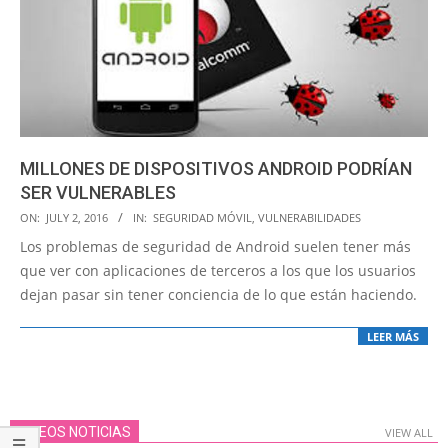
MILLONES DE DISPOSITIVOS ANDROID PODRÍAN
SER VULNERABLES
2016-
ON:
JULY 2, 2016
IN:
SEGURIDAD MÓVIL
,
VULNERABILIDADES
07-
Los problemas de seguridad de Android suelen tener más
02
que ver con aplicaciones de terceros a los que los usuarios
dejan pasar sin tener conciencia de lo que están haciendo.
LEER MÁS
VIDEOS NOTICIAS
VIEW ALL