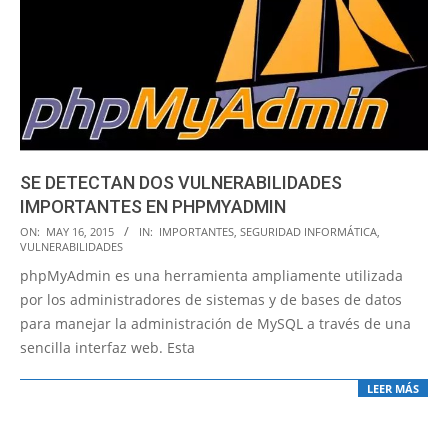
SE DETECTAN DOS VULNERABILIDADES
IMPORTANTES EN PHPMYADMIN
2015-
ON:
MAY 16, 2015
IN:
IMPORTANTES
,
SEGURIDAD INFORMÁTICA
,
VULNERABILIDADES
05-
phpMyAdmin es una herramienta ampliamente utilizada
16
por los administradores de sistemas y de bases de datos
para manejar la administración de MySQL a través de una
sencilla interfaz web. Esta
LEER MÁS