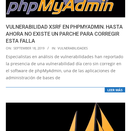
VULNERABILIDAD XSRF EN PHPMYADMIN. HASTA
AHORA NO EXISTE UN PARCHE PARA CORREGIR
ESTA FALLA
2019-
ON:
SEPTEMBER 18, 2019
IN:
VULNERABILIDADES
09-
Especialistas en análisis de vulnerabilidades han reportado
18
la presencia de una vulnerabilidad día cero sin corregir en
el software de phpMyAdmin, una de las aplicaciones de
administración de bases de
LEER MÁS