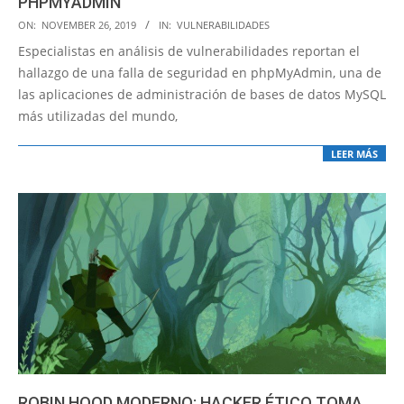
PHPMYADMIN
2019-
ON:
NOVEMBER 26, 2019
IN:
VULNERABILIDADES
11-
Especialistas en análisis de vulnerabilidades reportan el
26
hallazgo de una falla de seguridad en phpMyAdmin, una de
las aplicaciones de administración de bases de datos MySQL
más utilizadas del mundo,
LEER MÁS
ROBIN HOOD MODERNO: HACKER ÉTICO TOMA