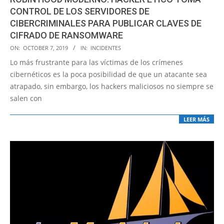
CONTROL DE LOS SERVIDORES DE
CIBERCRIMINALES PARA PUBLICAR CLAVES DE
CIFRADO DE RANSOMWARE
2019-
ON:
OCTOBER 7, 2019
IN:
INCIDENTES
10-
Lo más frustrante para las víctimas de los crímenes
07
cibernéticos es la poca posibilidad de que un atacante sea
atrapado, sin embargo, los hackers maliciosos no siempre se
salen con
LEER MÁS