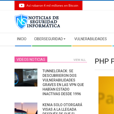
Así robaron 4 mil millones en Bitcoin
Skip
to
content
Secondary
INICIO
CIBERSEGURIDAD
VULNERABILIDADES
Navigation
Menu
PHP 
VIDEOS NOTICIAS
VIEW ALL
TUNNELCRACK: SE
DESCUBRIERON DOS
VULNERABILIDADES
GRAVES EN LAS VPN QUE
HABÍAN ESTADO
INACTIVAS DESDE 1996
KENIA SOLO OTORGARÁ
VISAS A LA LLEGADA