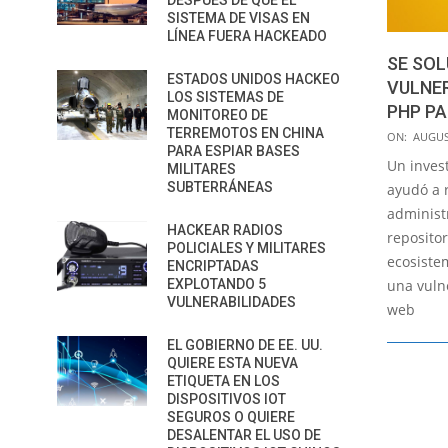
DESPUÉS DE QUE EL
SISTEMA DE VISAS EN
LÍNEA FUERA HACKEADO
SE SO
ESTADOS UNIDOS HACKEO
VULNER
LOS SISTEMAS DE
PHP P
MONITOREO DE
TERREMOTOS EN CHINA
2018-
ON:
AUGUS
PARA ESPIAR BASES
08-
Un inves
MILITARES
31
SUBTERRÁNEAS
ayudó a 
administ
HACKEAR RADIOS
reposito
POLICIALES Y MILITARES
ecosiste
ENCRIPTADAS
EXPLOTANDO 5
una vulne
VULNERABILIDADES
web
EL GOBIERNO DE EE. UU.
QUIERE ESTA NUEVA
ETIQUETA EN LOS
DISPOSITIVOS IOT
SEGUROS O QUIERE
DESALENTAR EL USO DE