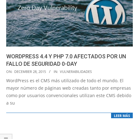
WORDPRESS 4.4 Y PHP 7.0 AFECTADOS POR UN
FALLO DE SEGURIDAD 0-DAY
2015-
ON:
DECEMBER 28, 2015
IN:
VULNERABILIDADES
12-
WordPress es el CMS más utilizado de todo el mundo. El
28
mayor número de páginas web creadas tanto por empresas
como por usuarios convencionales utilizan este CMS debido
a su
LEER MÁS