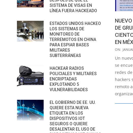
DESPUÉS DE QUE EL
SISTEMA DE VISAS EN
LÍNEA FUERA HACKEADO
NUEVO
ESTADOS UNIDOS HACKEO
DE GR
LOS SISTEMAS DE
MONITOREO DE
CIENT
TERREMOTOS EN CHINA
EN MÉ
PARA ESPIAR BASES
2019-
ON:
JANUAR
MILITARES
SUBTERRÁNEAS
01-
Un nuev
22
se encue
HACKEAR RADIOS
redes de
POLICIALES Y MILITARES
ENCRIPTADAS
hackers 
EXPLOTANDO 5
remoto a 
VULNERABILIDADES
organiza
EL GOBIERNO DE EE. UU.
QUIERE ESTA NUEVA
ETIQUETA EN LOS
DISPOSITIVOS IOT
SEGUROS O QUIERE
DESALENTAR EL USO DE