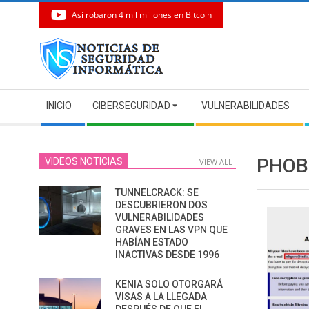
Así robaron 4 mil millones en Bitcoin
Skip
to
content
Secondary
INICIO
CIBERSEGURIDAD
VULNERABILIDADES
Navigation
Menu
PHOB
VIDEOS NOTICIAS
VIEW ALL
TUNNELCRACK: SE
DESCUBRIERON DOS
VULNERABILIDADES
GRAVES EN LAS VPN QUE
HABÍAN ESTADO
INACTIVAS DESDE 1996
KENIA SOLO OTORGARÁ
VISAS A LA LLEGADA