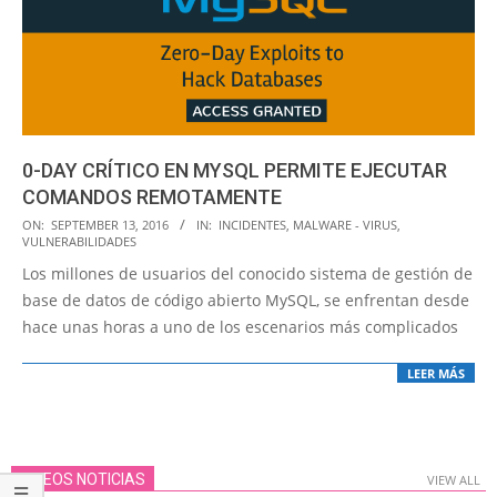
0-DAY CRÍTICO EN MYSQL PERMITE EJECUTAR
COMANDOS REMOTAMENTE
2016-
ON:
SEPTEMBER 13, 2016
IN:
INCIDENTES
,
MALWARE - VIRUS
,
VULNERABILIDADES
09-
Los millones de usuarios del conocido sistema de gestión de
13
base de datos de código abierto MySQL, se enfrentan desde
hace unas horas a uno de los escenarios más complicados
LEER MÁS
VIDEOS NOTICIAS
VIEW ALL