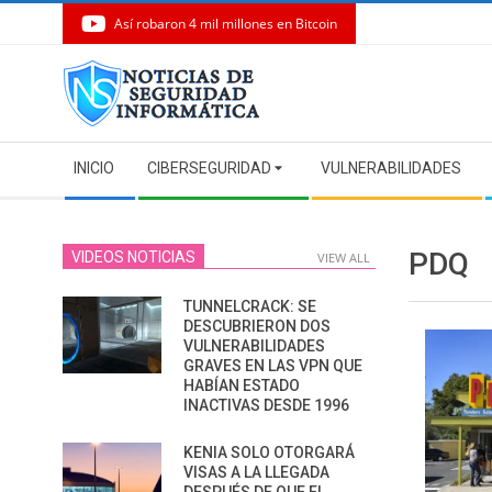
Así robaron 4 mil millones en Bitcoin
Skip
to
content
Secondary
INICIO
CIBERSEGURIDAD
VULNERABILIDADES
Navigation
Menu
PDQ
VIDEOS NOTICIAS
VIEW ALL
TUNNELCRACK: SE
DESCUBRIERON DOS
VULNERABILIDADES
GRAVES EN LAS VPN QUE
HABÍAN ESTADO
INACTIVAS DESDE 1996
KENIA SOLO OTORGARÁ
VISAS A LA LLEGADA