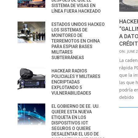
DESPUÉS DE QUE EL
SISTEMA DE VISAS EN
LÍNEA FUERA HACKEADO
HACKER
ESTADOS UNIDOS HACKEO
“GALLI
LOS SISTEMAS DE
MONITOREO DE
A DATO
TERREMOTOS EN CHINA
CRÉDI
PARA ESPIAR BASES
2018-
ON:
JUNE 2
MILITARES
SUBTERRÁNEAS
06-
La caden
27
rápida P
HACKEAR RADIOS
que la in
POLICIALES Y MILITARES
ENCRIPTADAS
las que 
EXPLOTANDO 5
podría e
VULNERABILIDADES
debido
EL GOBIERNO DE EE. UU.
QUIERE ESTA NUEVA
ETIQUETA EN LOS
DISPOSITIVOS IOT
SEGUROS O QUIERE
DESALENTAR EL USO DE