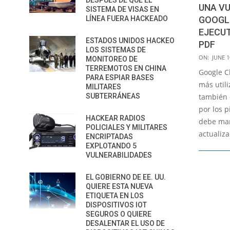
DESPUÉS DE QUE EL
UNA VU
SISTEMA DE VISAS EN
LÍNEA FUERA HACKEADO
GOOGL
EJECUT
ESTADOS UNIDOS HACKEO
PDF
LOS SISTEMAS DE
2016-
ON:
JUNE 1
MONITOREO DE
06-
TERREMOTOS EN CHINA
Google C
PARA ESPIAR BASES
10
más utili
MILITARES
SUBTERRÁNEAS
también 
por los p
HACKEAR RADIOS
debe ma
POLICIALES Y MILITARES
actualiz
ENCRIPTADAS
EXPLOTANDO 5
VULNERABILIDADES
EL GOBIERNO DE EE. UU.
QUIERE ESTA NUEVA
ETIQUETA EN LOS
DISPOSITIVOS IOT
SEGUROS O QUIERE
DESALENTAR EL USO DE