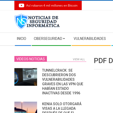
Así robaron 4 mil millones en Bitcoin
Skip
to
content
Secondary
INICIO
CIBERSEGURIDAD
VULNERABILIDADES
Navigation
Menu
PDF 
VIDEOS NOTICIAS
VIEW ALL
TUNNELCRACK: SE
DESCUBRIERON DOS
VULNERABILIDADES
GRAVES EN LAS VPN QUE
HABÍAN ESTADO
INACTIVAS DESDE 1996
KENIA SOLO OTORGARÁ
VISAS A LA LLEGADA