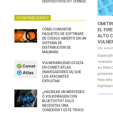
DISPOSITIVOS IOT CHINOS
VULNERABILIDADES
OMITIR
EL FIR
CÓMO CONVIRTIR
PAQUETES DE SOFTWARE
ALTO 
DE CÓDIGO ABIERTO EN UN
VULNER
SISTEMA DE
2020-
DISTRIBUCIÓN DE
ON:
AUGUS
MALWARE
08-
Especial
13
revelado 
VULNERABILIDAD OCULTA
en PAN-O
EN COMET/ATLAS
(NAVEGADORES IA) QUE
presente
LOS ATACANTES
Palo Alto
EXPLOTAN
explotac
¿HACKEAR UN MERCEDES
O VOLKSWAGEN CON
BLUETOOTH? SOLO
NECESITAS UNA
CONEXIÓN Y ESTE TRUCO