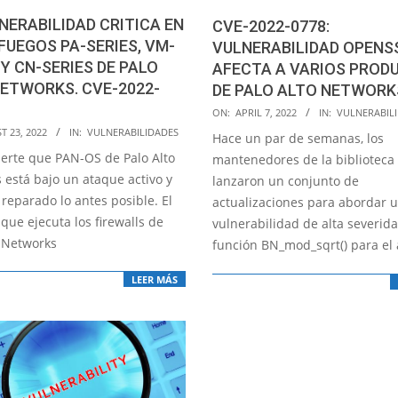
NERABILIDAD CRITICA EN
CVE-2022-0778:
UEGOS PA-SERIES, VM-
VULNERABILIDAD OPENS
 Y CN-SERIES DE PALO
AFECTA A VARIOS PROD
ETWORKS. CVE-2022-
DE PALO ALTO NETWORK
2022-
ON:
APRIL 7, 2022
IN:
VULNERABIL
04-
T 23, 2022
IN:
VULNERABILIDADES
Hace un par de semanas, los
07
ierte que PAN-OS de Palo Alto
mantenedores de la bibliotec
 está bajo un ataque activo y
lanzaron un conjunto de
reparado lo antes posible. El
actualizaciones para abordar 
que ejecuta los firewalls de
vulnerabilidad de alta severida
o Networks
función BN_mod_sqrt() para el 
LEER MÁS