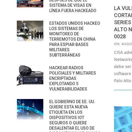
DESPUÉS DE QUE EL
SISTEMA DE VISAS EN
LA VUL
LÍNEA FUERA HACKEADO
CORTAF
SERIES
ESTADOS UNIDOS HACKEO
ALTO N
LOS SISTEMAS DE
MONITOREO DE
0028
TERREMOTOS EN CHINA
2022-
ON:
AUGUS
PARA ESPIAR BASES
08-
MILITARES
CISA adv
SUBTERRÁNEAS
23
Networks
debe ser 
HACKEAR RADIOS
software 
POLICIALES Y MILITARES
ENCRIPTADAS
Palo Alt
EXPLOTANDO 5
VULNERABILIDADES
EL GOBIERNO DE EE. UU.
QUIERE ESTA NUEVA
ETIQUETA EN LOS
DISPOSITIVOS IOT
SEGUROS O QUIERE
DESALENTAR EL USO DE