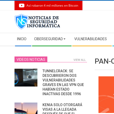
Así robaron 4 mil millones en Bitcoin
Skip
to
content
Secondary
INICIO
CIBERSEGURIDAD
VULNERABILIDADES
Navigation
Menu
PAN-
VIDEOS NOTICIAS
VIEW ALL
TUNNELCRACK: SE
DESCUBRIERON DOS
VULNERABILIDADES
GRAVES EN LAS VPN QUE
HABÍAN ESTADO
INACTIVAS DESDE 1996
KENIA SOLO OTORGARÁ
VISAS A LA LLEGADA