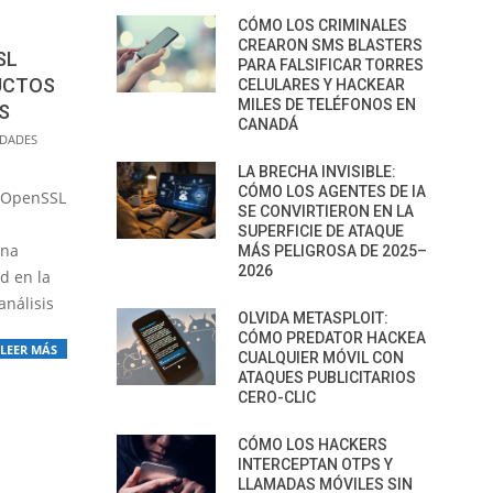
CÓMO LOS CRIMINALES
CREARON SMS BLASTERS
SL
PARA FALSIFICAR TORRES
UCTOS
CELULARES Y HACKEAR
MILES DE TELÉFONOS EN
S
CANADÁ
IDADES
LA BRECHA INVISIBLE:
CÓMO LOS AGENTES DE IA
a OpenSSL
SE CONVIRTIERON EN LA
SUPERFICIE DE ATAQUE
una
MÁS PELIGROSA DE 2025–
2026
d en la
análisis
OLVIDA METASPLOIT:
CÓMO PREDATOR HACKEA
LEER MÁS
CUALQUIER MÓVIL CON
ATAQUES PUBLICITARIOS
CERO-CLIC
CÓMO LOS HACKERS
INTERCEPTAN OTPS Y
LLAMADAS MÓVILES SIN