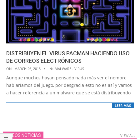
DISTRIBUYEN EL VIRUS PACMAN HACIENDO USO
DE CORREOS ELECTRÓNICOS
2015-
ON:
MARCH 26, 2015
IN:
MALWARE - VIRUS
03-
Aunque muchos hayan pensado nada más ver el nombre
26
hablaríamos del juego, por desgracia esto no es así y vamos
a hacer referencia a un malware que se está distribuyendo
LEER MÁS
VIDEOS NOTICIAS
VIEW ALL