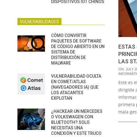
DISPOSITIVOS IOT CHINOS
VULNERABILIDADES
CÓMO CONVIRTIR
PAQUETES DE SOFTWARE
ESTAS 
DE CÓDIGO ABIERTO EN UN
SISTEMA DE
PRINC
DISTRIBUCIÓN DE
LAS S
MALWARE
2016-
ON:
JULY 2
INFORMÁTI
07-
VULNERABILIDAD OCULTA
EN COMET/ATLAS
Este es e
28
(NAVEGADORES IA) QUE
dirigida 
LOS ATACANTES
Informac
EXPLOTAN
primera 
¿HACKEAR UN MERCEDES
mala ges
O VOLKSWAGEN CON
BLUETOOTH? SOLO
NECESITAS UNA
CONEXIÓN Y ESTE TRUCO