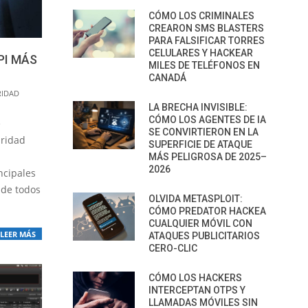
CÓMO LOS CRIMINALES
CREARON SMS BLASTERS
PARA FALSIFICAR TORRES
CELULARES Y HACKEAR
PI MÁS
MILES DE TELÉFONOS EN
CANADÁ
RIDAD
LA BRECHA INVISIBLE:
CÓMO LOS AGENTES DE IA
e
SE CONVIRTIERON EN LA
uridad
SUPERFICIE DE ATAQUE
MÁS PELIGROSA DE 2025–
2026
ncipales
 de todos
OLVIDA METASPLOIT:
CÓMO PREDATOR HACKEA
CUALQUIER MÓVIL CON
LEER MÁS
ATAQUES PUBLICITARIOS
CERO-CLIC
CÓMO LOS HACKERS
INTERCEPTAN OTPS Y
LLAMADAS MÓVILES SIN