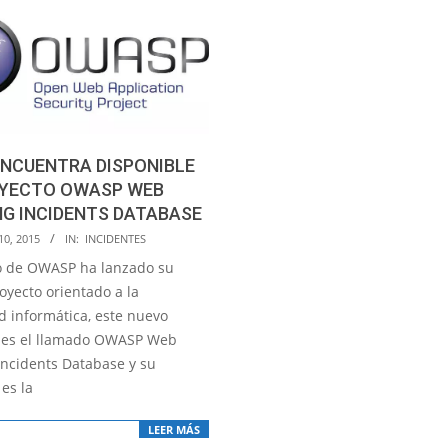
ENCUENTRA DISPONIBLE
OYECTO OWASP WEB
G INCIDENTS DATABASE
10, 2015
IN:
INCIDENTES
o de OWASP ha lanzado su
oyecto orientado a la
d informática, este nuevo
 es el llamado OWASP Web
Incidents Database y su
 es la
LEER MÁS