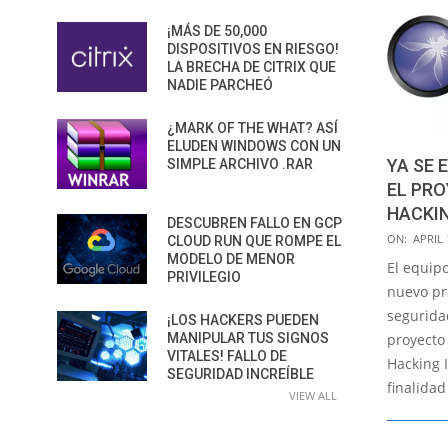
¡MÁS DE 50,000
DISPOSITIVOS EN RIESGO!
LA BRECHA DE CITRIX QUE
NADIE PARCHEÓ
¿MARK OF THE WHAT? ASÍ
ELUDEN WINDOWS CON UN
YA SE 
SIMPLE ARCHIVO .RAR
EL PR
HACKIN
DESCUBREN FALLO EN GCP
2015-
ON:
APRIL 
CLOUD RUN QUE ROMPE EL
04-
MODELO DE MENOR
El equip
PRIVILEGIO
10
nuevo pr
segurida
¡LOS HACKERS PUEDEN
proyecto
MANIPULAR TUS SIGNOS
VITALES! FALLO DE
Hacking 
SEGURIDAD INCREÍBLE
finalidad
VIEW ALL