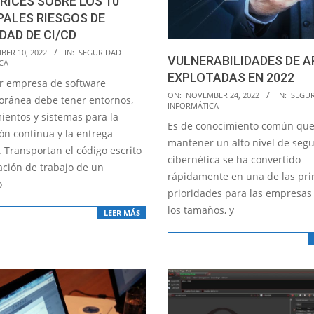
RICES SOBRE LOS 10
PALES RIESGOS DE
DAD DE CI/CD
BER 10, 2022
IN:
SEGURIDAD
VULNERABILIDADES DE A
CA
EXPLOTADAS EN 2022
r empresa de software
2022-
ON:
NOVEMBER 24, 2022
IN:
SEGU
ránea debe tener entornos,
INFORMÁTICA
11-
ientos y sistemas para la
Es de conocimiento común qu
24
ón continua y la entrega
mantener un alto nivel de seg
 Transportan el código escrito
cibernética se ha convertido
ación de trabajo de un
rápidamente en una de las pri
o
prioridades para las empresas
los tamaños, y
LEER MÁS