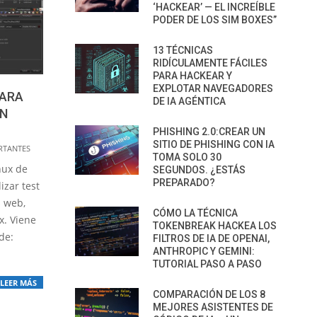
‘HACKEAR’ — EL INCREÍBLE
PODER DE LOS SIM BOXES”
13 TÉCNICAS
RIDÍCULAMENTE FÁCILES
PARA HACKEAR Y
EXPLOTAR NAVEGADORES
PARA
DE IA AGÉNTICA
EN
PHISHING 2.0:CREAR UN
SITIO DE PHISHING CON IA
RTANTES
TOMA SOLO 30
nux de
SEGUNDOS. ¿ESTÁS
PREPARADO?
izar test
s web,
CÓMO LA TÉCNICA
x. Viene
TOKENBREAK HACKEA LOS
de:
FILTROS DE IA DE OPENAI,
ANTHROPIC Y GEMINI:
TUTORIAL PASO A PASO
LEER MÁS
COMPARACIÓN DE LOS 8
MEJORES ASISTENTES DE