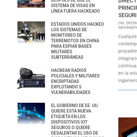
DIRECT
DESPUÉS DE QUE EL
SISTEMA DE VISAS EN
PRINCI
LÍNEA FUERA HACKEADO
SEGURI
2022-
ON:
DECEM
ESTADOS UNIDOS HACKEO
INFORMÁTI
12-
LOS SISTEMAS DE
MONITOREO DE
Cualquie
10
TERREMOTOS EN CHINA
contempo
PARA ESPIAR BASES
procedim
MILITARES
SUBTERRÁNEAS
integraci
continua.
HACKEAR RADIOS
en la est
POLICIALES Y MILITARES
ingenier
ENCRIPTADAS
EXPLOTANDO 5
VULNERABILIDADES
EL GOBIERNO DE EE. UU.
QUIERE ESTA NUEVA
ETIQUETA EN LOS
DISPOSITIVOS IOT
SEGUROS O QUIERE
DESALENTAR EL USO DE