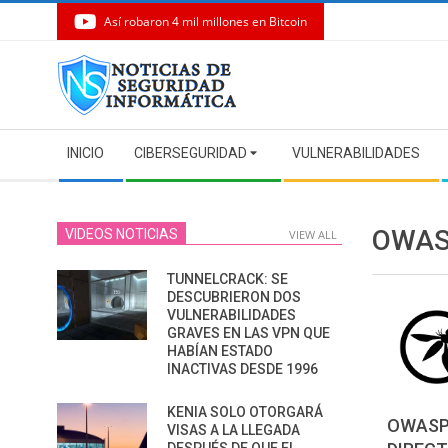
Así robaron 4 mil millones en Bitcoin
Skip
to
content
Secondary
INICIO
CIBERSEGURIDAD
VULNERABILIDADES
Navigation
Menu
OWA
VIDEOS NOTICIAS
VIEW ALL
TUNNELCRACK: SE
DESCUBRIERON DOS
VULNERABILIDADES
GRAVES EN LAS VPN QUE
HABÍAN ESTADO
INACTIVAS DESDE 1996
KENIA SOLO OTORGARÁ
OWASP
VISAS A LA LLEGADA