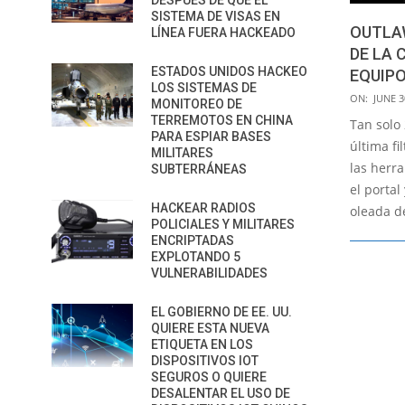
DESPUÉS DE QUE EL
SISTEMA DE VISAS EN
OUTLA
LÍNEA FUERA HACKEADO
DE LA 
ESTADOS UNIDOS HACKEO
EQUIPO
LOS SISTEMAS DE
2017-
ON:
JUNE 3
MONITOREO DE
06-
TERREMOTOS EN CHINA
Tan solo
PARA ESPIAR BASES
30
última fi
MILITARES
las herra
SUBTERRÁNEAS
el porta
HACKEAR RADIOS
oleada d
POLICIALES Y MILITARES
ENCRIPTADAS
EXPLOTANDO 5
VULNERABILIDADES
EL GOBIERNO DE EE. UU.
QUIERE ESTA NUEVA
ETIQUETA EN LOS
DISPOSITIVOS IOT
SEGUROS O QUIERE
DESALENTAR EL USO DE