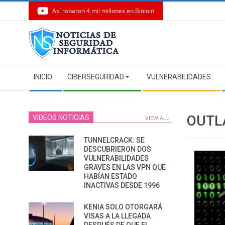
Así robaron 4 mil millones en Bitcoin
Skip
to
content
Secondary
INICIO
CIBERSEGURIDAD
VULNERABILIDADES
Navigation
Menu
OUTL
VIDEOS NOTICIAS
VIEW ALL
TUNNELCRACK: SE
DESCUBRIERON DOS
VULNERABILIDADES
GRAVES EN LAS VPN QUE
HABÍAN ESTADO
INACTIVAS DESDE 1996
KENIA SOLO OTORGARÁ
VISAS A LA LLEGADA