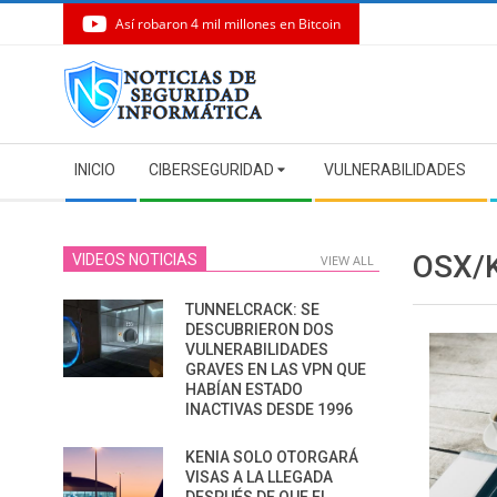
Así robaron 4 mil millones en Bitcoin
Skip
to
content
Secondary
INICIO
CIBERSEGURIDAD
VULNERABILIDADES
Navigation
Menu
OSX/
VIDEOS NOTICIAS
VIEW ALL
TUNNELCRACK: SE
DESCUBRIERON DOS
VULNERABILIDADES
GRAVES EN LAS VPN QUE
HABÍAN ESTADO
INACTIVAS DESDE 1996
KENIA SOLO OTORGARÁ
VISAS A LA LLEGADA