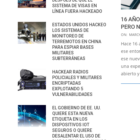
DESPUÉS DE QUE EL
SISTEMA DE VISAS EN
LÍNEA FUERA HACKEADO
16 AÑO
ESTADOS UNIDOS HACKEO
PERO 
LOS SISTEMAS DE
2017-
ON:
MARCH
MONITOREO DE
03-
TERREMOTOS EN CHINA
Hace 16 
PARA ESPIAR BASES
24
ese ento
MILITARES
ese nuev
SUBTERRÁNEAS
una expe
HACKEAR RADIOS
abierto 
POLICIALES Y MILITARES
ENCRIPTADAS
EXPLOTANDO 5
VULNERABILIDADES
EL GOBIERNO DE EE. UU.
QUIERE ESTA NUEVA
ETIQUETA EN LOS
DISPOSITIVOS IOT
SEGUROS O QUIERE
DESALENTAR EL USO DE